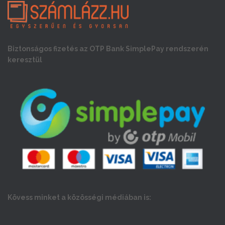
Biztonságos fizetés az OTP Bank SimplePay rendszerén
keresztül
Kövess minket a közösségi médiában is: