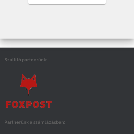
Szállító partnerünk:
Partnerünk a számlázásban: