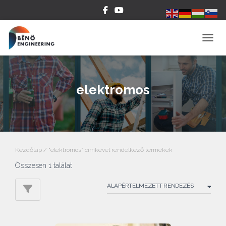
NAVIG
elektromos
Kezdőlap
/ “elektromos” címkével rendelkező termékek
Összesen 1 találat