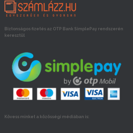
Biztonságos fizetés az OTP Bank SimplePay rendszerén
keresztül
Kövess minket a közösségi médiában is: