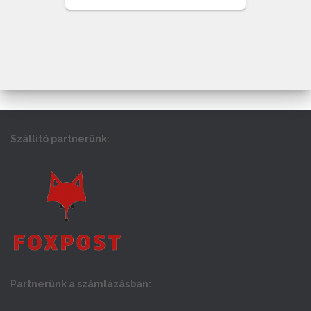
Szállító partnerünk:
Partnerünk a számlázásban: