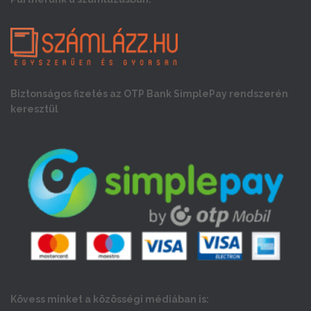
Biztonságos fizetés az OTP Bank SimplePay rendszerén
keresztül
Kövess minket a közösségi médiában is: