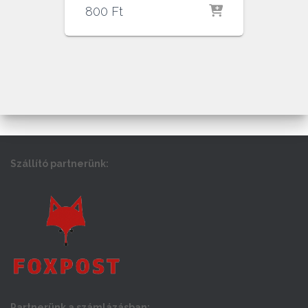
800
Ft
Szállító partnerünk:
Partnerünk a számlázásban: