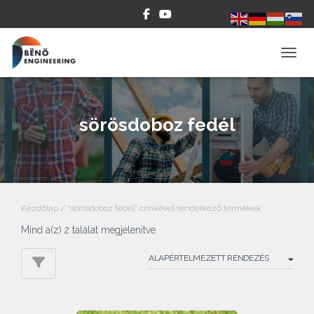
NAVIG
sörösdoboz fedél
Kezdőlap
/ “sörösdoboz fedél” címkével rendelkező termékek
Mind a(z) 2 találat megjelenítve