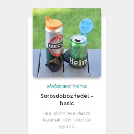
SÖRÖSDOBOZ TARTÓK
Sörösdoboz fedél –
basic
Ha a „söröm” és a „darázs”
fogalmak nálad is kizárják
egymást.