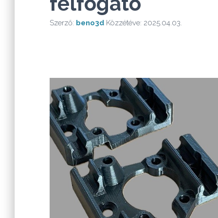
felfogató
Szerző:
beno3d
Közzétéve:
2025.04.03.