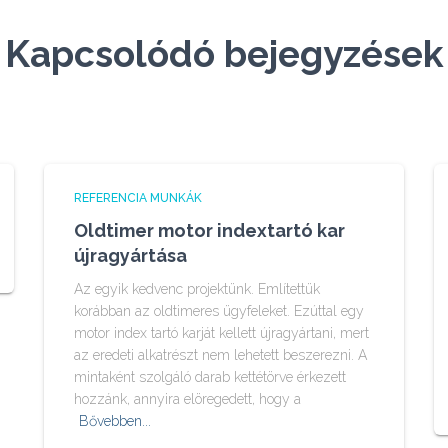
Kapcsolódó bejegyzések
REFERENCIA MUNKÁK
Oldtimer motor indextartó kar
újragyártása
Az egyik kedvenc projektünk. Említettük
korábban az oldtimeres ügyfeleket. Ezúttal egy
motor index tartó karját kellett újragyártani, mert
az eredeti alkatrészt nem lehetett beszerezni. A
mintaként szolgáló darab kettétörve érkezett
hozzánk, annyira elöregedett, hogy a
Bővebben...