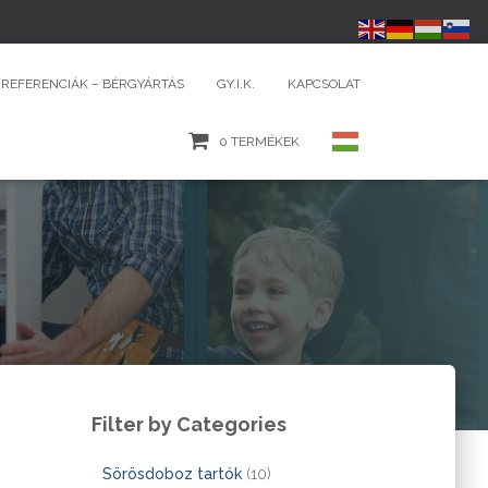
REFERENCIÁK – BÉRGYÁRTÁS
GY.I.K.
KAPCSOLAT
0 TERMÉKEK
Filter by Categories
1
Sörösdoboz tartók
10