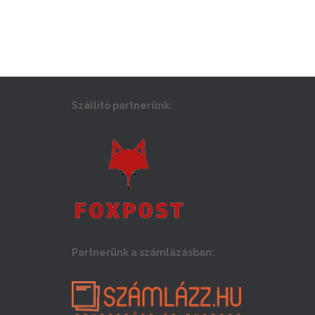
Szállító partnerünk:
Partnerünk a számlázásban: