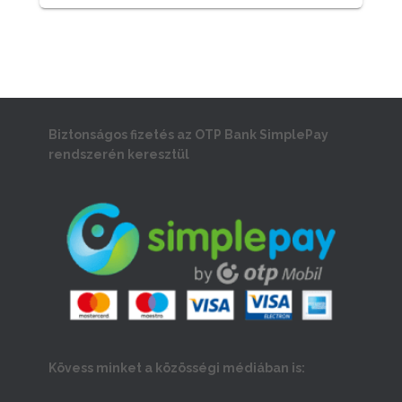
Biztonságos fizetés az OTP Bank SimplePay
rendszerén keresztül
Kövess minket a közösségi médiában is: