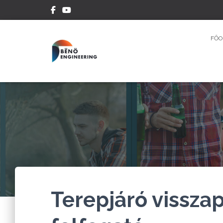
FŐO
Terepjáró visszap