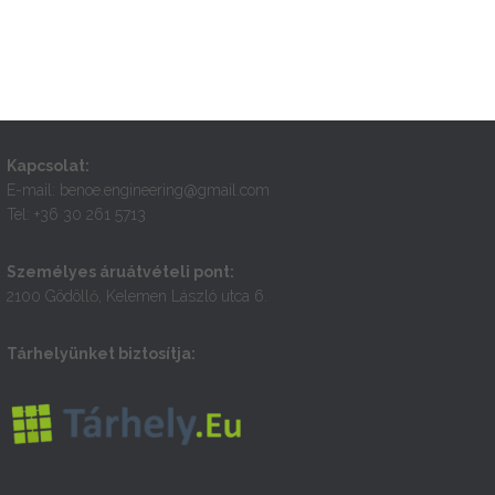
Kapcsolat:
E-mail: benoe.engineering@gmail.com
Tel: +36 30 261 5713
Személyes áruátvételi pont:
2100 Gödöllő, Kelemen László utca 6.
Tárhelyünket biztosítja: