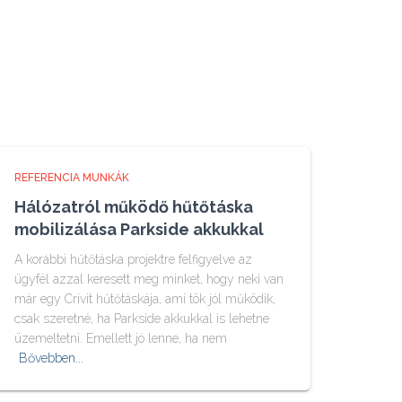
REFERENCIA MUNKÁK
Hálózatról működő hűtőtáska
mobilizálása Parkside akkukkal
A korábbi hűtőtáska projektre felfigyelve az
ügyfél azzal keresett meg minket, hogy neki van
már egy Crivit hűtőtáskája, ami tök jól működik,
csak szeretné, ha Parkside akkukkal is lehetne
üzemeltetni. Emellett jó lenne, ha nem
Bővebben...