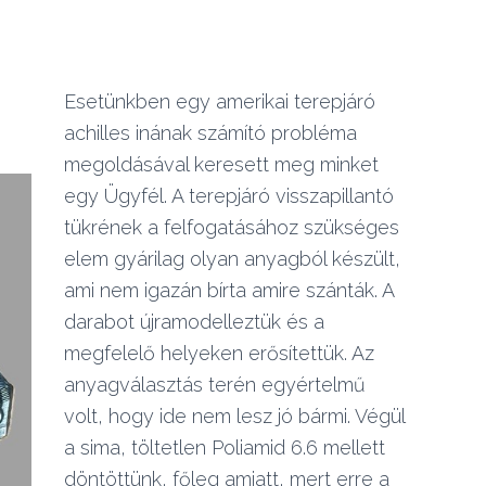
Esetünkben egy amerikai terepjáró
achilles inának számító probléma
megoldásával keresett meg minket
egy Ügyfél. A terepjáró visszapillantó
tükrének a felfogatásához szükséges
elem gyárilag olyan anyagból készült,
ami nem igazán bírta amire szánták. A
darabot újramodelleztük és a
megfelelő helyeken erősítettük. Az
anyagválasztás terén egyértelmű
volt, hogy ide nem lesz jó bármi. Végül
a sima, töltetlen Poliamid 6.6 mellett
döntöttünk, főleg amiatt, mert erre a