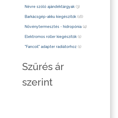
0
3
Névre szóló ajándéktárgyak
3
t
t
1
Barkácsgép-akku kiegészítők
16
e
e
6
4
Növénytermesztés - hidropónia
4
r
r
t
t
1
Elektromos roller kiegészítők
1
m
m
e
e
t
1
"Fancoil" adapter radiátorhoz
1
é
é
r
r
e
t
k
k
m
m
r
Szűrés ár
e
é
é
m
r
k
szerint
k
é
m
k
é
k