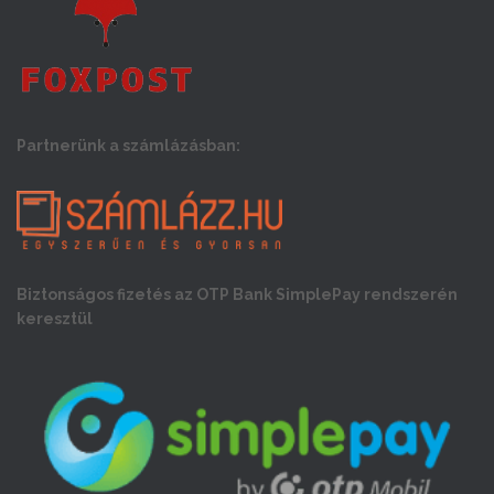
Partnerünk a számlázásban:
Biztonságos fizetés az OTP Bank SimplePay rendszerén
keresztül