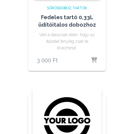
SÖRÖSDOBOZ TARTÓK
Fedeles tartó 0,33L
üdítőitalos dobozhoz
Véd a darazsak ellen, hogy az
italodat tényleg csak te
élvezhesd.
3 000
Ft