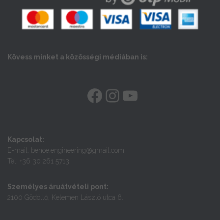
Kövess minket a közösségi médiában is:
FACEBOOK
INSTAGRAM
YOUTUBE
Kapcsolat:
E-mail: benoe.engineering@gmail.com
Tel: +36 30 261 5713
Személyes áruátvételi pont:
2100 Gödöllő, Kelemen László utca 6.