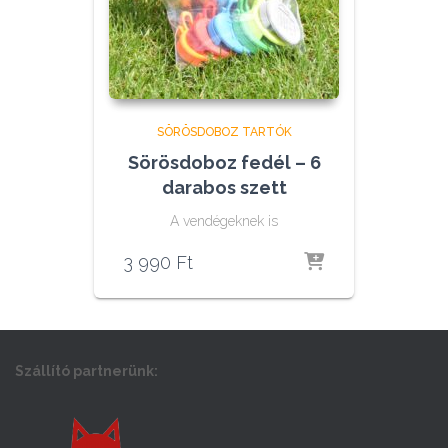
SÖRÖSDOBOZ TARTÓK
Sörösdoboz fedél – 6
darabos szett
A vendégeknek is
3 990
Ft
Szállító partnerünk: