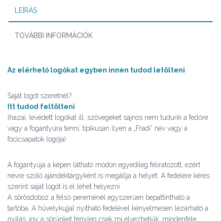
LEÍRÁS
TOVÁBBI INFORMÁCIÓK
Az elérhető logókat egyben innen tudod letölteni
Saját logót szeretnél?
Itt tudod feltölteni
(hazai, levédett logókat ill. szövegeket sajnos nem tudunk a fedőre
vagy a fogantyúra tenni, tipikusan ilyen a „Fradi” név vagy a
focicsapatok logója)
A fogantyúja a képen látható módon egyedileg feliratozott, ezért
névre szóló ajándéktárgyként is megállja a helyét. A fedelére kérés
szerint saját logót is el lehet helyezni.
A sörösdoboz a felső pereménél egyszerűen bepattintható a
tartóba. A hüvelykujjal nyitható fedelével kényelmesen lezárható a
nyílás, így a sörünket tényleg csak mi élvezhetjük, mindenféle