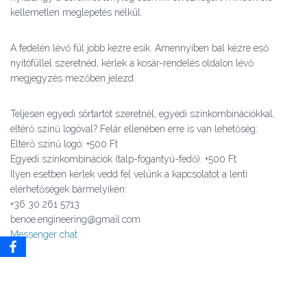
kellemetlen meglepetés nélkül.
A fedelén lévő fül jobb kézre esik. Amennyiben bal kézre eső
nyitófüllel szeretnéd, kérlek a kosár-rendelés oldalon lévő
megjegyzés mezőben jelezd.
Teljesen egyedi sörtartót szeretnél, egyedi színkombinációkkal,
eltérő színű logóval? Felár ellenében erre is van lehetőség:
Eltérő színű logó: +500 Ft
Egyedi színkombinációk (talp-fogantyú-fedő): +500 Ft
Ilyen esetben kérlek vedd fel velünk a kapcsolatot a lenti
elérhetőségek bármelyikén:
+36 30 261 5713
benoe.engineering@gmail.com
Messenger chat