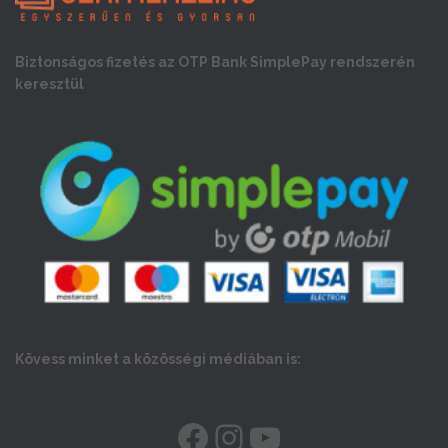
Biztonságos fizetés az OTP Bank SimplePay rendszerén
keresztül
Kövess minket a közösségi médiában is:
FACEBOOK
INSTAGRAM
YOUTUBE