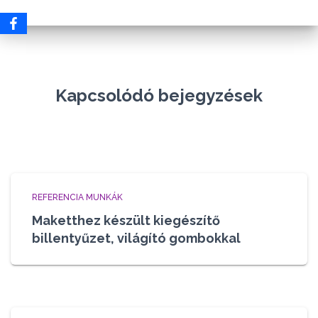
m
k
é
k
Kapcsolódó bejegyzések
REFERENCIA MUNKÁK
Maketthez készült kiegészítő
billentyűzet, világító gombokkal