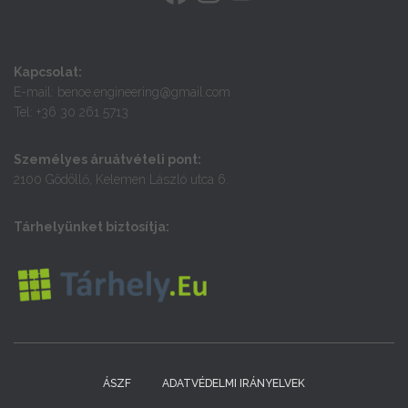
Kapcsolat:
E-mail: benoe.engineering@gmail.com
Tel: +36 30 261 5713
Személyes áruátvételi pont:
2100 Gödöllő, Kelemen László utca 6.
Tárhelyünket biztosítja:
ÁSZF
ADATVÉDELMI IRÁNYELVEK