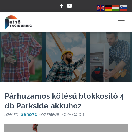
NAVIG
Párhuzamos kötésű blokkosító 4
db Parkside akkuhoz
Szerző:
beno3d
Közzétéve:
2025.04.08.