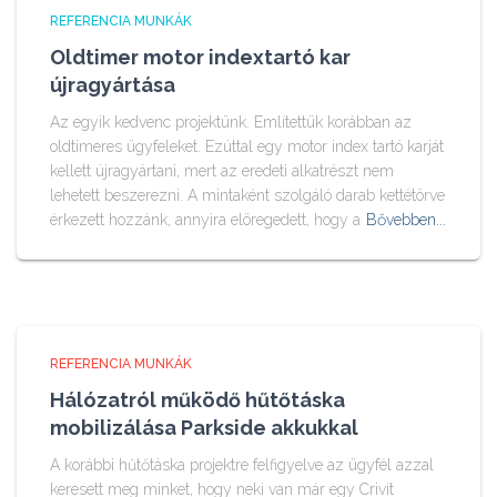
REFERENCIA MUNKÁK
Oldtimer motor indextartó kar
újragyártása
Az egyik kedvenc projektünk. Említettük korábban az
oldtimeres ügyfeleket. Ezúttal egy motor index tartó karját
kellett újragyártani, mert az eredeti alkatrészt nem
lehetett beszerezni. A mintaként szolgáló darab kettétörve
érkezett hozzánk, annyira elöregedett, hogy a
Bővebben...
REFERENCIA MUNKÁK
Hálózatról működő hűtőtáska
mobilizálása Parkside akkukkal
A korábbi hűtőtáska projektre felfigyelve az ügyfél azzal
keresett meg minket, hogy neki van már egy Crivit