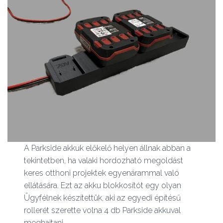
A Parkside akkuk előkelő helyen állnak abban a
tekintetben, ha valaki hordozható megoldást
keres otthoni projektek egyenárammal való
ellátására. Ezt az akku blokkosítót egy olyan
Ügyfélnek készítettük, aki az egyedi építésű
rollerét szerette volna 4 db Parkside akkuval
meghajtani.