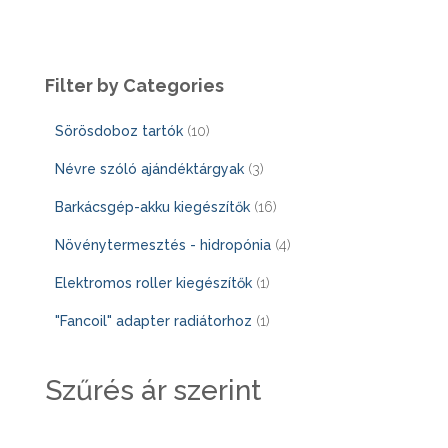
Filter by Categories
1
Sörösdoboz tartók
10
0
3
Névre szóló ajándéktárgyak
3
t
t
1
Barkácsgép-akku kiegészítők
16
e
e
6
4
Növénytermesztés - hidropónia
4
r
r
t
t
1
Elektromos roller kiegészítők
1
m
m
e
e
t
1
"Fancoil" adapter radiátorhoz
1
é
é
r
r
e
t
k
k
m
m
r
Szűrés ár szerint
e
é
é
m
r
k
k
é