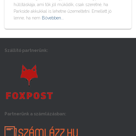
hűtőtáskája, ami tök jól működik, csak szeretné, ha
Parkside akkukkal is lehetne üzemeltetni. Emellett jó
lenne, ha nem
Bővebben...
Szállító partnerünk:
Partnerünk a számlázásban: